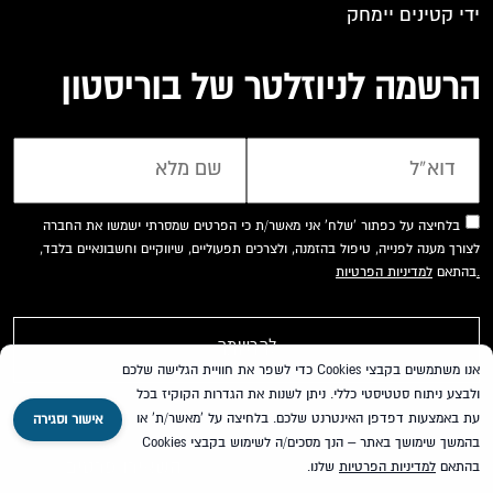
ידי קטינים יימחק
הרשמה לניוזלטר של בוריסטון
בלחיצה על כפתור 'שלח' אני מאשר/ת כי הפרטים שמסרתי ישמשו את החברה
לצורך מענה לפנייה, טיפול בהזמנה, ולצרכים תפעוליים, שיווקיים וחשבונאיים בלבד,
למדיניות הפרטיות.
בהתאם
אנו משתמשים בקבצי Cookies כדי לשפר את חוויית הגלישה שלכם
ולבצע ניתוח סטטיסטי כללי. ניתן לשנות את הגדרות הקוקיז בכל
עת באמצעות דפדפן האינטרנט שלכם. בלחיצה על 'מאשר/ת' או
אישור וסגירה
בהמשך שימושך באתר – הנך מסכים/ה לשימוש בקבצי Cookies
072-3974499
השאירו פרטים
בהתאם
למדיניות הפרטיות
שלנו.