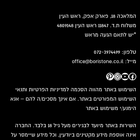
המלאכה 18, פארק אפק, ראש העין
משלוח ת.ד. 11847 ראש העין 4809148
*יש לתאם הגעה מראש
טלפון:
072-3974499
מייל:
office@boristone.co.il
Pinterest
Instagram
YouTube
Facebook
השימוש באתר מהווה הסכמה למדיניות הפרטיות ותנאי
השימוש המפורטים באתר. אם אינך מסכים/ה להם – אנא
הימנע/י משימוש באתר
השירות באתר מיועד לבגירים מעל גיל 18 בלבד. החברה
אינה אוספת מידע מקטינים ביודעין, וכל מידע שיימסר על