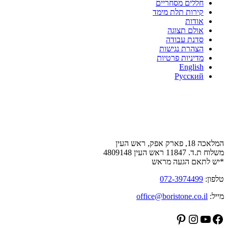
חללים מסחריים
קירות תלת מימד
אודות
אולם תצוגה
סדנת עבודה
הצהרת נגישות
מדיניות פרטיות
English
Русский
צור קשר
המלאכה 18, פארק אפק, ראש העין
משלוח ת.ד. 11847 ראש העין 4809148
*יש לתאם הגעה מראש
טלפון:
072-3974499
מייל:
office@boristone.co.il
Pinterest
Instagram
YouTube
Facebook