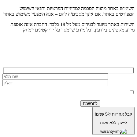
השימוש באתר מהווה הסכמה למדיניות הפרטיות ותנאי השימוש
המפורטים באתר. אם אינך מסכים/ה להם – אנא הימנע/י משימוש באתר
השירות באתר מיועד לבגירים מעל גיל 18 בלבד. החברה אינה אוספת
מידע מקטינים ביודעין, וכל מידע שיימסר על ידי קטינים יימחק
הרשמה לניוזלטר של בוריסטון
בלחיצה על כפתור 'שלח' אני מאשר/ת כי הפרטים שמסרתי ישמשו את
החברה לצורך מענה לפנייה, טיפול בהזמנה, ולצרכים תפעוליים, שיווקיים
למדיניות הפרטיות.
וחשבונאיים בלבד, בהתאם
קבל אחריות ל-5 שנים!
לייעוץ ללא עלות