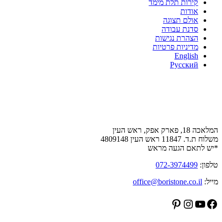
קירות תלת מימד
אודות
אולם תצוגה
סדנת עבודה
הצהרת נגישות
מדיניות פרטיות
English
Русский
צור קשר
המלאכה 18, פארק אפק, ראש העין
משלוח ת.ד. 11847 ראש העין 4809148
*יש לתאם הגעה מראש
טלפון:
072-3974499
מייל:
office@boristone.co.il
Pinterest
Instagram
YouTube
Facebook