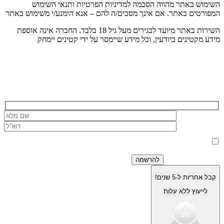
השימוש באתר מהווה הסכמה למדיניות הפרטיות ותנאי השימוש
המפורטים באתר. אם אינך מסכים/ה להם – אנא הימנע/י משימוש באתר
השירות באתר מיועד לבגירים מעל גיל 18 בלבד. החברה אינה אוספת
מידע מקטינים ביודעין, וכל מידע שיימסר על ידי קטינים יימחק
הרשמה לניוזלטר של בוריסטון
בלחיצה על כפתור 'שלח' אני מאשר/ת כי הפרטים שמסרתי ישמשו את
החברה לצורך מענה לפנייה, טיפול בהזמנה, ולצרכים תפעוליים, שיווקיים
למדיניות הפרטיות.
וחשבונאיים בלבד, בהתאם
קבל אחריות ל-5 שנים!
לייעוץ ללא עלות