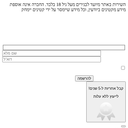
השירות באתר מיועד לבגירים מעל גיל 18 בלבד. החברה אינה אוספת
מידע מקטינים ביודעין, וכל מידע שיימסר על ידי קטינים יימחק
הרשמה לניוזלטר של בוריסטון
בלחיצה על כפתור 'שלח' אני מאשר/ת כי הפרטים שמסרתי ישמשו את
החברה לצורך מענה לפנייה, טיפול בהזמנה, ולצרכים תפעוליים, שיווקיים
למדיניות הפרטיות.
וחשבונאיים בלבד, בהתאם
קבל אחריות ל-5 שנים!
לייעוץ ללא עלות