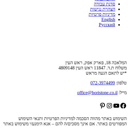
סדנת עבודה
הצהרת נגישות
מדיניות פרטיות
English
Русский
צור קשר
המלאכה 18, פארק אפק, ראש העין
משלוח ת.ד. 11847 ראש העין 4809148
*יש לתאם הגעה מראש
טלפון:
072-3974499
מייל:
office@boristone.co.il
Pinterest
Instagram
YouTube
Facebook
השימוש באתר מהווה הסכמה למדיניות הפרטיות ותנאי השימוש
המפורטים באתר. אם אינך מסכים/ה להם – אנא הימנע/י משימוש באתר