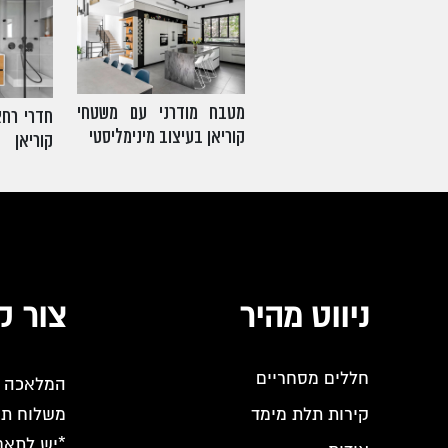
מטבח מודרני עם משטחי
חדרי רחצ
קוריאן בעיצוב מינימליסטי
קוריאן
ניווט מהיר
צור ק
חללים מסחריים
המלאכה 18, פארק אפק, ראש העין
קירות תלת מימד
משלוח ת.ד. 11847 ראש העין
*יש לתאם