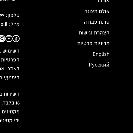
אודות
אולם תצוגה
טלפון:
99
סדנת עבודה
מייל:
o.il
הצהרת נגישות
am
Tube
ebook
מדיניות פרטיות
השימוש ב
English
הפרטיות 
Русский
באתר. אם
הימנע/י 
השירות בא
18 בלבד
מקטינים ב
ידי קטיני