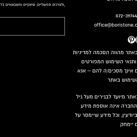
למדיניות הפרטיות.
ולצרכים תפעוליים, שיווקיים וחשבונאיים ב
072-39744
office@boristone.c
Pinterest
Instagr
You
Fac
אתר מהווה הסכמה למדיניות
ותנאי השימוש המפורטים
 אינך מסכים/ה להם – אנא
משימוש באתר
תר מיועד לבגירים מעל גיל
. החברה אינה אוספת מידע
יודעין, וכל מידע שיימסר על
ם יימחק