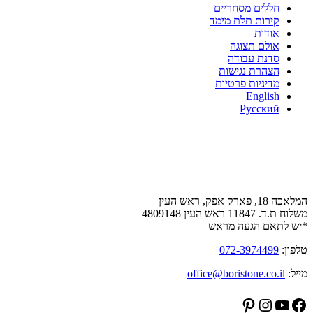
חללים מסחריים
קירות תלת מימד
אודות
אולם תצוגה
סדנת עבודה
הצהרת נגישות
מדיניות פרטיות
English
Русский
צור קשר
המלאכה 18, פארק אפק, ראש העין
משלוח ת.ד. 11847 ראש העין 4809148
*יש לתאם הגעה מראש
טלפון:
072-3974499
מייל:
office@boristone.co.il
Pinterest
Instagram
YouTube
Facebook