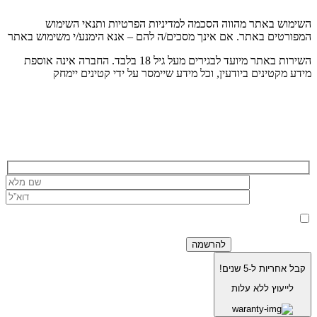
השימוש באתר מהווה הסכמה למדיניות הפרטיות ותנאי השימוש
המפורטים באתר. אם אינך מסכים/ה להם – אנא הימנע/י משימוש באתר
השירות באתר מיועד לבגירים מעל גיל 18 בלבד. החברה אינה אוספת
מידע מקטינים ביודעין, וכל מידע שיימסר על ידי קטינים יימחק
הרשמה לניוזלטר של בוריסטון
בלחיצה על כפתור 'שלח' אני מאשר/ת כי הפרטים שמסרתי ישמשו את
החברה לצורך מענה לפנייה, טיפול בהזמנה, ולצרכים תפעוליים, שיווקיים
למדיניות הפרטיות.
וחשבונאיים בלבד, בהתאם
קבל אחריות ל-5 שנים!
לייעוץ ללא עלות