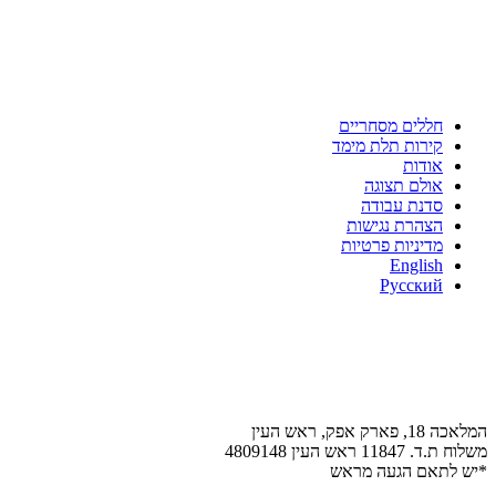
ניווט מהיר
חללים מסחריים
קירות תלת מימד
אודות
אולם תצוגה
סדנת עבודה
הצהרת נגישות
מדיניות פרטיות
English
Русский
צור קשר
המלאכה 18, פארק אפק, ראש העין
משלוח ת.ד. 11847 ראש העין 4809148
*יש לתאם הגעה מראש