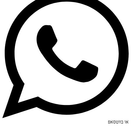
או בווטסאפ