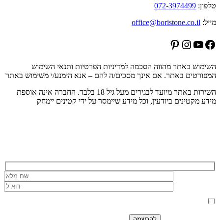
טלפון:
072-3974499
מייל:
office@boristone.co.il
Pinterest
Instagram
YouTube
Facebook
השימוש באתר מהווה הסכמה למדיניות הפרטיות ותנאי השימוש
המפורטים באתר. אם אינך מסכים/ה להם – אנא הימנע/י משימוש באתר
השירות באתר מיועד לבגירים מעל גיל 18 בלבד. החברה אינה אוספת
מידע מקטינים ביודעין, וכל מידע שיימסר על ידי קטינים יימחק
הרשמה לניוזלטר של בוריסטון
בלחיצה על כפתור 'שלח' אני מאשר/ת כי הפרטים שמסרתי ישמשו את
החברה לצורך מענה לפנייה, טיפול בהזמנה, ולצרכים תפעוליים, שיווקיים
למדיניות הפרטיות.
וחשבונאיים בלבד, בהתאם