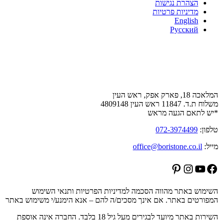
הצהרת נגישות
מדיניות פרטיות
English
Русский
צור קשר
המלאכה 18, פארק אפק, ראש העין
משלוח ת.ד. 11847 ראש העין 4809148
*יש לתאם הגעה מראש
טלפון:
072-3974499
מייל:
office@boristone.co.il
Pinterest
Instagram
YouTube
Facebook
השימוש באתר מהווה הסכמה למדיניות הפרטיות ותנאי השימוש
המפורטים באתר. אם אינך מסכים/ה להם – אנא הימנע/י משימוש באתר
השירות באתר מיועד לבגירים מעל גיל 18 בלבד. החברה אינה אוספת