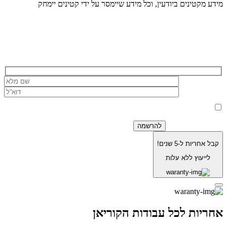
מידע מקטינים ביודעין, וכל מידע שיימסר על ידי קטינים יימחק
הרשמה לניוזלטר של בוריסטון
בלחיצה על כפתור 'שלח' אני מאשר/ת כי הפרטים שמסרתי ישמשו את
החברה לצורך מענה לפנייה, טיפול בהזמנה, ולצרכים תפעוליים, שיווקיים
למדיניות הפרטיות.
וחשבונאיים בלבד, בהתאם
קבל אחריות ל-5 שנים!
לייעוץ ללא עלות
אחריות לכל עבודות הקוריאן