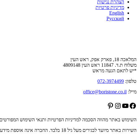
הצהרת נגישות
מדיניות פרטיות
English
Русский
צור קשר
המלאכה 18, פארק אפק, ראש העין
משלוח ת.ד. 11847 ראש העין 4809148
*יש לתאם הגעה מראש
טלפון:
072-3974499
מייל:
office@boristone.co.il
Pinterest
Instagram
YouTube
Facebook
השימוש באתר מהווה הסכמה למדיניות הפרטיות ותנאי השימוש המפורטים 
השירות באתר מיועד לבגירים מעל גיל 18 בלבד. החברה אינה אוספת מידע מקטינים ביודעין, וכל מידע שיימסר על ידי קטינים יימחק