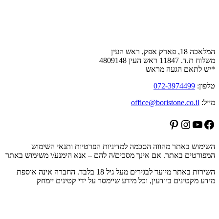
צור קשר
המלאכה 18, פארק אפק, ראש העין
משלוח ת.ד. 11847 ראש העין 4809148
*יש לתאם הגעה מראש
טלפון:
072-3974499
מייל:
office@boristone.co.il
Pinterest
Instagram
YouTube
Facebook
השימוש באתר מהווה הסכמה למדיניות הפרטיות ותנאי השימוש
המפורטים באתר. אם אינך מסכים/ה להם – אנא הימנע/י משימוש באתר
השירות באתר מיועד לבגירים מעל גיל 18 בלבד. החברה אינה אוספת
מידע מקטינים ביודעין, וכל מידע שיימסר על ידי קטינים יימחק
הרשמה לניוזלטר של בוריסטון