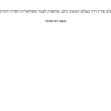
לם פורץ דרך בעולם העיצוב כיום, שהספיק לצבור פופולאריות חסרת תקדים
עיצוב: דנה סטינגר