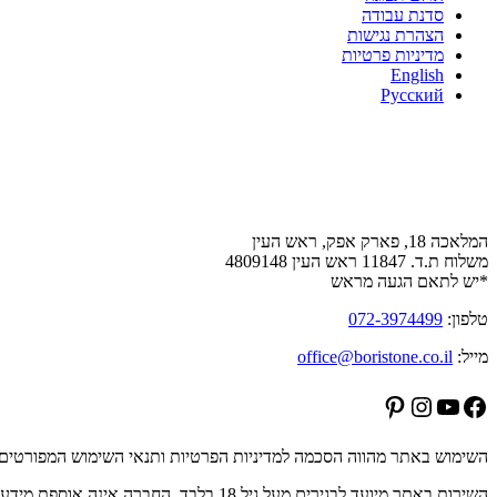
סדנת עבודה
הצהרת נגישות
מדיניות פרטיות
English
Русский
צור קשר
המלאכה 18, פארק אפק, ראש העין
משלוח ת.ד. 11847 ראש העין 4809148
*יש לתאם הגעה מראש
טלפון:
072-3974499
מייל:
office@boristone.co.il
Pinterest
Instagram
YouTube
Facebook
השימוש באתר מהווה הסכמה למדיניות הפרטיות ותנאי השימוש המפורטים 
השירות באתר מיועד לבגירים מעל גיל 18 בלבד. החברה אינה אוספת מידע מקטינים ביודעין, וכל מידע שיימסר על ידי קטינים יימחק