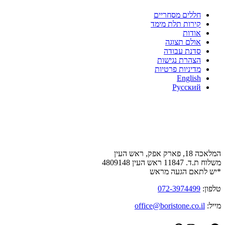
חללים מסחריים
קירות תלת מימד
אודות
אולם תצוגה
סדנת עבודה
הצהרת נגישות
מדיניות פרטיות
English
Русский
צור קשר
המלאכה 18, פארק אפק, ראש העין
משלוח ת.ד. 11847 ראש העין 4809148
*יש לתאם הגעה מראש
טלפון:
072-3974499
מייל:
office@boristone.co.il