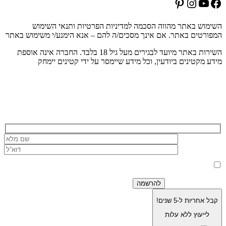
Pinterest
Instagram
YouTube
Facebook
השימוש באתר מהווה הסכמה למדיניות הפרטיות ותנאי השימוש
המפורטים באתר. אם אינך מסכים/ה להם – אנא הימנע/י משימוש באתר
השירות באתר מיועד לבגירים מעל גיל 18 בלבד. החברה אינה אוספת
מידע מקטינים ביודעין, וכל מידע שיימסר על ידי קטינים יימחק
הרשמה לניוזלטר של בוריסטון
בלחיצה על כפתור 'שלח' אני מאשר/ת כי הפרטים שמסרתי ישמשו את
החברה לצורך מענה לפנייה, טיפול בהזמנה, ולצרכים תפעוליים, שיווקיים
למדיניות הפרטיות.
וחשבונאיים בלבד, בהתאם
קבל אחריות ל-5 שנים!
לייעוץ ללא עלות