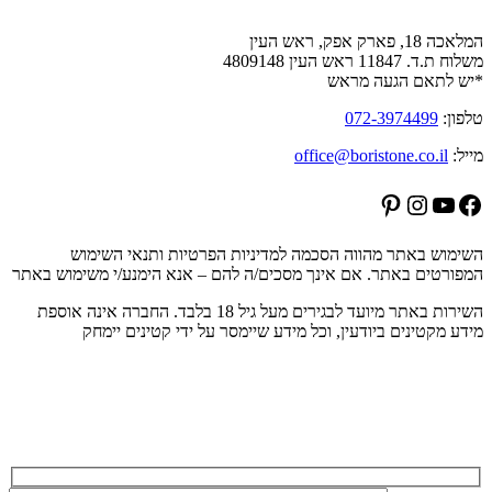
המלאכה 18, פארק אפק, ראש העין
משלוח ת.ד. 11847 ראש העין 4809148
*יש לתאם הגעה מראש
טלפון:
072-3974499
מייל:
office@boristone.co.il
Pinterest
Instagram
YouTube
Facebook
השימוש באתר מהווה הסכמה למדיניות הפרטיות ותנאי השימוש
המפורטים באתר. אם אינך מסכים/ה להם – אנא הימנע/י משימוש באתר
השירות באתר מיועד לבגירים מעל גיל 18 בלבד. החברה אינה אוספת
מידע מקטינים ביודעין, וכל מידע שיימסר על ידי קטינים יימחק
הרשמה לניוזלטר של בוריסטון