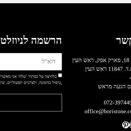
קשר
הרשמה לניוזלטר
ין
משלוח ת.ד. 11847 ראש העין
בלחיצה על כפתור 'שלח' אני מאשר/
למדיניות הפרטיות.
טיפול בהזמנה, ולצרכים תפעוליים, שי
ם הגעה מראש
072-39744
office@boristone.co
Pinterest
Instagr
YouT
Fac