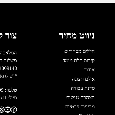
ניווט מהיר
צור 
חללים מסחריים
המלאכה 18, פארק אפק, ראש הע
קירות תלת מימד
4809148
אודות
*יש לתא
אולם תצוגה
סדנת עבודה
טלפון:
99
הצהרת נגישות
מייל:
.il
מדיניות פרטיות
am
ube
ebook