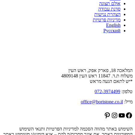
אולם תצוגה
סדנת עבודה
הצהרת נגישות
מדיניות פרטיות
English
Русский
צור קשר
המלאכה 18, פארק אפק, ראש העין
משלוח ת.ד. 11847 ראש העין 4809148
*יש לתאם הגעה מראש
טלפון:
072-3974499
מייל:
office@boristone.co.il
Pinterest
Instagram
YouTube
Facebook
השימוש באתר מהווה הסכמה למדיניות הפרטיות ותנאי השימוש
המפורטים באתר. אם אינך מסכים/ה להם – אנא הימנע/י משימוש באתר