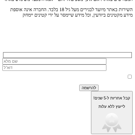
השירות באתר מיועד לבגירים מעל גיל 18 בלבד. החברה אינה אוספת
מידע מקטינים ביודעין, וכל מידע שיימסר על ידי קטינים יימחק
הרשמה לניוזלטר של בוריסטון
בלחיצה על כפתור 'שלח' אני מאשר/ת כי הפרטים שמסרתי ישמשו את
החברה לצורך מענה לפנייה, טיפול בהזמנה, ולצרכים תפעוליים, שיווקיים
למדיניות הפרטיות.
וחשבונאיים בלבד, בהתאם
קבל אחריות ל-5 שנים!
לייעוץ ללא עלות