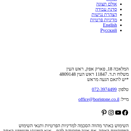
אולם תצוגה
סדנת עבודה
הצהרת נגישות
מדיניות פרטיות
English
Русский
צור קשר
המלאכה 18, פארק אפק, ראש העין
משלוח ת.ד. 11847 ראש העין 4809148
*יש לתאם הגעה מראש
טלפון:
072-3974499
מייל:
office@boristone.co.il
Pinterest
Instagram
YouTube
Facebook
השימוש באתר מהווה הסכמה למדיניות הפרטיות ותנאי השימוש
המפורטים באתר. אם אינך מסכים/ה להם – אנא הימנע/י משימוש באתר