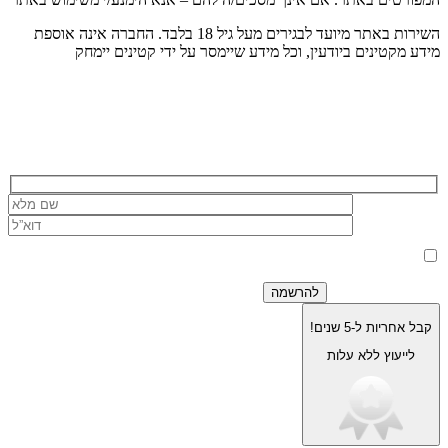
השירות באתר מיועד לבגירים מעל גיל 18 בלבד. החברה אינה אוספת
מידע מקטינים ביודעין, וכל מידע שיימסר על ידי קטינים יימחק
הרשמה לניוזלטר של בוריסטון
בלחיצה על כפתור 'שלח' אני מאשר/ת כי הפרטים שמסרתי ישמשו את
החברה לצורך מענה לפנייה, טיפול בהזמנה, ולצרכים תפעוליים, שיווקיים
למדיניות הפרטיות.
וחשבונאיים בלבד, בהתאם
קבל אחריות ל-5 שנים!
לייעוץ ללא עלות