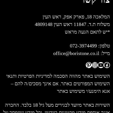
המלאכה 18, פארק אפק, ראש העין
משלוח ת.ד. 11847 ראש העין 4809148
*יש לתאם הגעה מראש
טלפון:
072-3974499
מייל:
office@boristone.co.il
Pinterest
Instagram
YouTube
Facebook
השימוש באתר מהווה הסכמה למדיניות הפרטיות ותנאי
השימוש המפורטים באתר. אם אינך מסכים/ה להם –
אנא הימנע/י משימוש באתר
השירות באתר מיועד לבגירים מעל גיל 18 בלבד. החברה
אינה אוספת מידע מקטינים ביודעין, וכל מידע שיימסר על