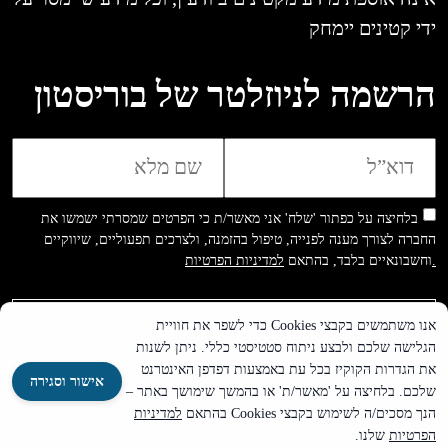
ידי קטינים יימחק
הרשמה לניוזלטר של בוריסטון
בלחיצה על כפתור 'שלח' אני מאשר/ת כי הפרטים שמסרתי ישמשו את
החברה לצורך מענה לפנייה, טיפול בהזמנה, ולצרכים תפעוליים, שיווקיים
למדיניות הפרטיות.
וחשבונאיים בלבד, בהתאם
אנו משתמשים בקבצי Cookies כדי לשפר את חוויית
הגלישה שלכם ולבצע ניתוח סטטיסטי כללי. ניתן לשנות
את הגדרות הקוקיז בכל עת באמצעות דפדפן האינטרנט
אישור וסגירה
שלכם. בלחיצה על 'מאשר/ת' או בהמשך שימושך באתר –
הנך מסכים/ה לשימוש בקבצי Cookies בהתאם
למדיניות
072-3974499
השאירו פרטים
הפרטיות
שלנו.