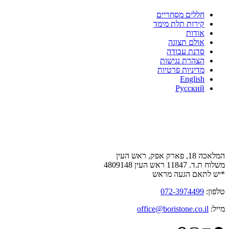
חללים מסחריים
קירות תלת מימד
אודות
אולם תצוגה
סדנת עבודה
הצהרת נגישות
מדיניות פרטיות
English
Русский
צור קשר
המלאכה 18, פארק אפק, ראש העין
משלוח ת.ד. 11847 ראש העין 4809148
*יש לתאם הגעה מראש
טלפון:
072-3974499
מייל:
office@boristone.co.il