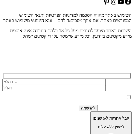
Pinterest
Instagram
YouTube
Facebook
השימוש באתר מהווה הסכמה למדיניות הפרטיות ותנאי השימוש
המפורטים באתר. אם אינך מסכים/ה להם – אנא הימנע/י משימוש באתר
השירות באתר מיועד לבגירים מעל גיל 18 בלבד. החברה אינה אוספת
מידע מקטינים ביודעין, וכל מידע שיימסר על ידי קטינים יימחק
הרשמה לניוזלטר של בוריסטון
בלחיצה על כפתור 'שלח' אני מאשר/ת כי הפרטים שמסרתי ישמשו את
החברה לצורך מענה לפנייה, טיפול בהזמנה, ולצרכים תפעוליים, שיווקיים
למדיניות הפרטיות.
וחשבונאיים בלבד, בהתאם
קבל אחריות ל-5 שנים!
לייעוץ ללא עלות