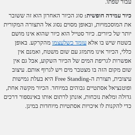
עבור שפתו.
כיור עמידה חופשית:
סוג הכיור האחרון הוא זה ששובר
את המוסכמויות, ובאופן מסוים נסוג אל התצורה המקורית
יותר של כיורים. כיור סטייל הוא כיור שהוא אינו מושם
בשטח שיש בו אלא
עומד כשלעצמו
מהקרקע. באופן
כללי, הכיור אינו מתמזג עם שום משטח, ואמנם אין
אפשרות לגריפת המים של הכיור השקוע, אבל גם אין
שום מקום הזה בו מצטבר מים ויש לגרוף אותם. עיצוב
עיצובית, תצורת ה-Free Standing היא בעלת גמישות
ופוטנציאל אסתטיים גבוהים במיוחד. הכיור מקשה אחת,
גדולה ומלאת נוכחות, אונתן לרתום אותו באינספור דרכים
כדי להקנות לו איכויות אסתטיות מיוחדות במינן.