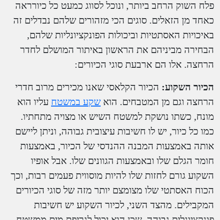
פלח השוק הרחב ביותר, ונוכל לסווג כמעט כל כיורראה
כאחד מן הזאלים. סוגים הכי מזהורים שלהם נבדלים זה
באיכויות האסתטיות וביכולות הפונקציונליות שלהם,
הבחירה מביניהם את הראשון באיתור המושלם לחדר
הרחצה. אלו הם ארבעת סוגי הכיורים:
הכיור השקוע:
הכיור הקלאסי שאנו מכירים מרוב חדרי
הרחצה וגם מן המטבחים. הוא
שקע במשטח
עליו הוא
מונח, כשתו נושקת למשטח השיש או מצויה מתחתיו.
כמו כל כיור, יש לו חשיבות עיצובית גבוהה, וניתן ליישם
אותה באמצעות המבנה ההנדסי של הכיור, באמצעות
חומר הגלם שלו ובאמצעות הגוונים שלו. אבל אופיו
השקוע גורם לחזות שלו להיות מוסווית פעמים רבות, וכך
הכוח האסתטי שלו מצומצם יותר מזה של סוגי הכיורים
המקבילים. מהצד השני, לכיור השקוע יש חשיבות
פונקציונלית גבוהה, שכן הוא יכול לגריפת מים ממשטח